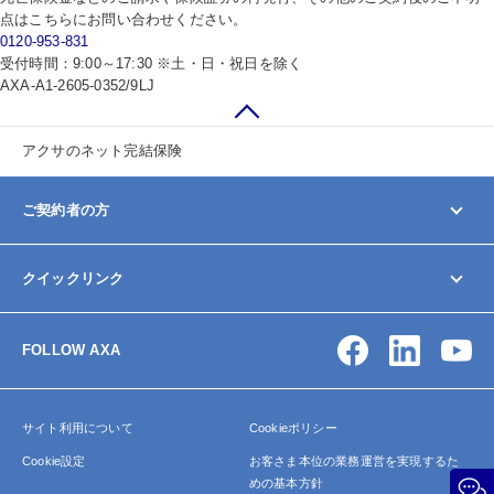
点はこちらにお問い合わせください。
0120-953-831
受付時間：9:00～17:30 ※土・日・祝日を除く
AXA-A1-2605-0352/9LJ
アクサのネット完結保険
ご契約者の方
マイページ
クイックリンク
契約内容の変更/確認
お手続きガイド
お問い合わせ
保険金・給付金の請求
FOLLOW AXA
アクサ生命について
よくあるご質問
サイトマップ
サイト利用について
Cookieポリシー
Cookie設定
お客さま本位の業務運営を実現するた
めの基本方針