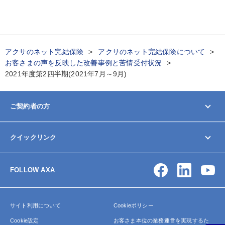
アクサのネット完結保険
アクサのネット完結保険について
お客さまの声を反映した改善事例と苦情受付状況
2021年度第2四半期(2021年7月～9月)
ご契約者の方
マイページ
クイックリンク
契約内容の変更/確認
お手続きガイド
お問い合わせ
保険金・給付金の請求
FOLLOW AXA
アクサ生命について
よくあるご質問
サイトマップ
サイト利用について
Cookieポリシー
Cookie設定
お客さま本位の業務運営を実現するた