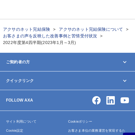
アクサのネット完結保険
アクサのネット完結保険について
お客さまの声を反映した改善事例と苦情受付状況
2022年度第4四半期(2023年1月～3月)
ご契約者の方
マイページ
クイックリンク
契約内容の変更/確認
お手続きガイド
お問い合わせ
保険金・給付金の請求
FOLLOW AXA
アクサ生命について
よくあるご質問
サイトマップ
サイト利用について
Cookieポリシー
Cookie設定
お客さま本位の業務運営を実現するた