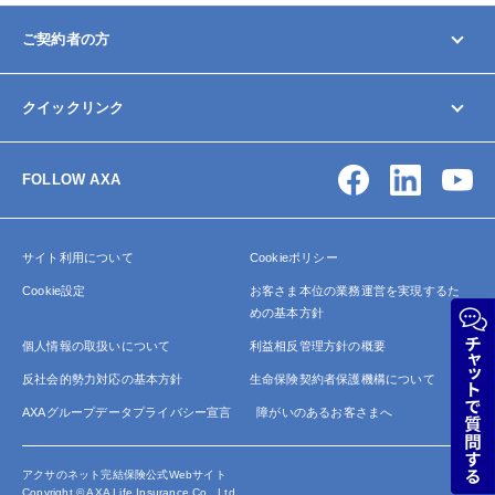
ご契約者の方
マイページ
クイックリンク
契約内容の変更/確認
お手続きガイド
お問い合わせ
保険金・給付金の請求
FOLLOW AXA
アクサ生命について
よくあるご質問
サイトマップ
サイト利用について
Cookieポリシー
Cookie設定
お客さま本位の業務運営を実現するた
めの基本方針
個人情報の取扱いについて
利益相反管理方針の概要
反社会的勢力対応の基本方針
生命保険契約者保護機構について
AXAグループデータプライバシー宣言
障がいのあるお客さまへ
アクサのネット完結保険公式Webサイト
Copyright © AXA Life Insurance Co., Ltd.