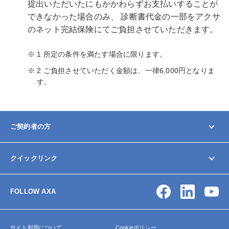
提出いただいたにもかかわらずお支払いすることが
できなかった場合のみ、 診断書代金の一部をアクサ
のネット完結保険にてご負担させていただきます。
1 所定の条件を満たす場合に限ります。
2 ご負担させていただく金額は、一律6,000円となりま
す。
ご契約者の方
マイページ
クイックリンク
契約内容の変更/確認
お手続きガイド
お問い合わせ
保険金・給付金の請求
FOLLOW AXA
アクサ生命について
よくあるご質問
サイトマップ
サイト利用について
Cookieポリシー