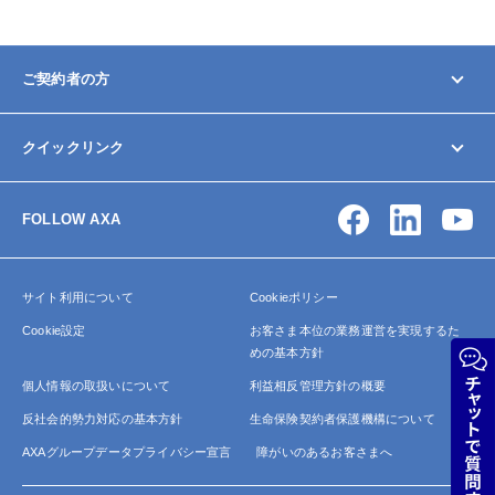
ご契約者の方
マイページ
クイックリンク
契約内容の変更/確認
お手続きガイド
お問い合わせ
保険金・給付金の請求
FOLLOW AXA
アクサ生命について
よくあるご質問
サイトマップ
サイト利用について
Cookieポリシー
Cookie設定
お客さま本位の業務運営を実現するた
めの基本方針
個人情報の取扱いについて
利益相反管理方針の概要
反社会的勢力対応の基本方針
生命保険契約者保護機構について
AXAグループデータプライバシー宣言
障がいのあるお客さまへ