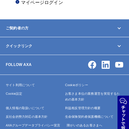
マイページログイン
ご契約者の方
マイページ
クイックリンク
契約内容の変更/確認
お手続きガイド
お問い合わせ
保険金・給付金の請求
FOLLOW AXA
アクサ生命について
よくあるご質問
サイトマップ
サイト利用について
Cookieポリシー
Cookie設定
お客さま本位の業務運営を実現するた
めの基本方針
個人情報の取扱いについて
利益相反管理方針の概要
反社会的勢力対応の基本方針
生命保険契約者保護機構について
AXAグループデータプライバシー宣言
障がいのあるお客さまへ