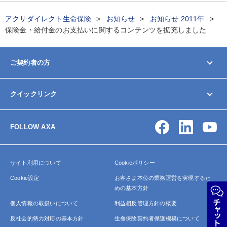
アクサダイレクト生命保険
お知らせ
お知らせ 2011年
保険金・給付金のお支払いに関するコンテンツを拡充しました
ご契約者の方
マイページ
クイックリンク
契約内容の変更/確認
お手続きガイド
お問い合わせ
保険金・給付金の請求
FOLLOW AXA
アクサ生命について
よくあるご質問
サイトマップ
サイト利用について
Cookieポリシー
Cookie設定
お客さま本位の業務運営を実現するた
めの基本方針
個人情報の取扱いについて
利益相反管理方針の概要
反社会的勢力対応の基本方針
生命保険契約者保護機構について