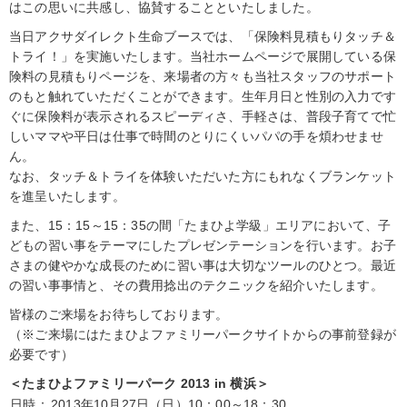
はこの思いに共感し、協賛することといたしました。
当日アクサダイレクト生命ブースでは、「保険料見積もりタッチ＆
トライ！」を実施いたします。当社ホームページで展開している保
険料の見積もりページを、来場者の方々も当社スタッフのサポート
のもと触れていただくことができます。生年月日と性別の入力です
ぐに保険料が表示されるスピーディさ、手軽さは、普段子育てで忙
しいママや平日は仕事で時間のとりにくいパパの手を煩わせませ
ん。
なお、タッチ＆トライを体験いただいた方にもれなくブランケット
を進呈いたします。
また、15：15～15：35の間「たまひよ学級」エリアにおいて、子
どもの習い事をテーマにしたプレゼンテーションを行います。お子
さまの健やかな成長のために習い事は大切なツールのひとつ。最近
の習い事事情と、その費用捻出のテクニックを紹介いたします。
皆様のご来場をお待ちしております。
（※ご来場にはたまひよファミリーパークサイトからの事前登録が
必要です）
＜たまひよファミリーパーク 2013 in 横浜＞
日時：
2013年10月27日（日）10：00～18：30