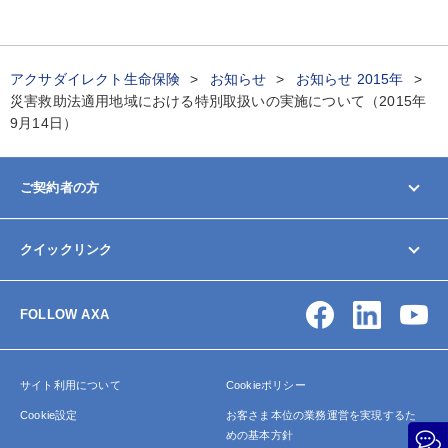
アクサダイレクト生命保険
お知らせ
お知らせ 2015年
災害救助法適用地域における特別取扱いの実施について（2015年
9月14日）
ご契約者の方
マイページ
クイックリンク
契約内容の変更/確認
お手続きガイド
お問い合わせ
保険金・給付金の請求
FOLLOW AXA
アクサ生命について
よくあるご質問
サイトマップ
サイト利用について
Cookieポリシー
Cookie設定
お客さま本位の業務運営を実現するた
めの基本方針