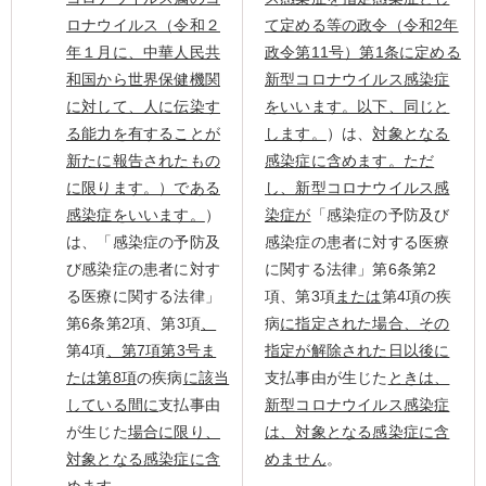
ロナウイルス（令和２
て定める等の政令（令和2年
年１月に、中華人民共
政令第11号）第1条に定める
和国から世界保健機関
新型コロナウイルス感染症
に対して、人に伝染す
をいいます。以下、同じと
る能力を有することが
します。
）は、
対象となる
新たに報告されたもの
感染症に含めます。ただ
に限ります。）である
し、新型コロナウイルス感
感染症をいいます。
）
染症が
「感染症の予防及び
は、「感染症の予防及
感染症の患者に対する医療
び感染症の患者に対す
に関する法律」第6条第2
る医療に関する法律」
項、第3項
または
第4項の疾
第6条第2項、第3項
、
病
に指定された場合、その
第4項
、第7項第3号ま
指定が解除された日以後に
たは第8項
の疾病
に該当
支払事由が生じた
ときは、
している間に
支払事由
新型コロナウイルス感染症
が生じた
場合に限り、
は、対象となる感染症に含
対象となる感染症に含
めません
。
めます
。