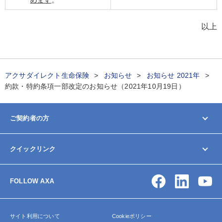
以上
アクサダイレクト生命保険
お知らせ
お知らせ 2021年
約款・特約条項一部改定のお知らせ（2021年10月19日）
ご契約者の方
マイページ
クイックリンク
契約内容の変更/確認
お手続きガイド
お問い合わせ
保険金・給付金の請求
FOLLOW AXA
アクサ生命について
よくあるご質問
サイトマップ
サイト利用について
Cookieポリシー