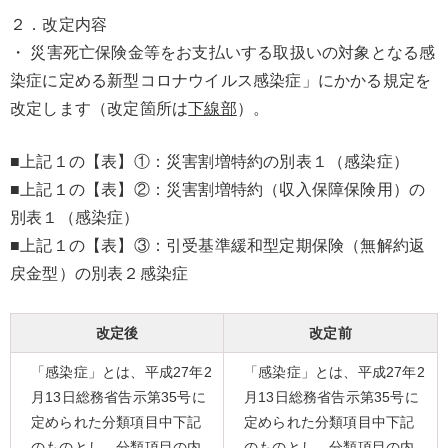
２．改定内容
・ 災害死亡保険金等をお支払いする取扱いの対象となる感
染症に定める新型コロナウイルス感染症」にかかる規定を
改定します（改定箇所は
下線部
）。
■上記１の【表】①：災害割増特約の別表１（感染症）
■上記１の【表】②：災害割増特約（収入保障保険用）の
別表１（感染症）
■上記１の【表】③：引受基準緩和型定期保険（無解約返
戻金型）の別表２感染症
改定後
改定前
「感染症」とは、平成27年2
「感染症」とは、平成27年2
月13日総務省告示第35号に
月13日総務省告示第35号に
定められた分類項目中下記
定められた分類項目中下記
のものとし、分類項目の内
のものとし、分類項目の内