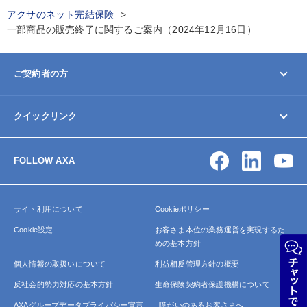
アクサのネット完結保険
一部商品の販売終了に関するご案内（2024年12月16日）
ご契約者の方
マイページ
クイックリンク
契約内容の変更/確認
お手続きガイド
お問い合わせ
保険金・給付金の請求
FOLLOW AXA
アクサ生命について
よくあるご質問
サイトマップ
サイト利用について
Cookieポリシー
Cookie設定
お客さま本位の業務運営を実現するた
めの基本方針
個人情報の取扱いについて
利益相反管理方針の概要
反社会的勢力対応の基本方針
生命保険契約者保護機構について
AXAグループデータプライバシー宣言
障がいのあるお客さまへ