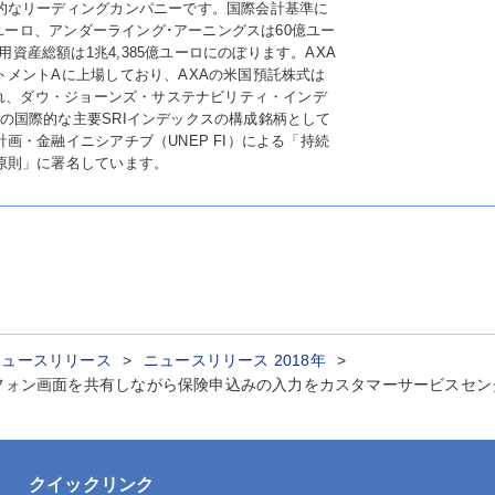
的なリーディングカンパニーです。国際会計基準に
億ユーロ、アンダーライング･アーニングスは60億ユー
運用資産総額は1兆4,385億ユーロにのぼります。AXA
トメントAに上場しており、AXAの米国預託株式は
され、ダウ・ジョーンズ・サステナビリティ・インデ
Dなどの国際的な主要SRIインデックスの構成銘柄として
画・金融イニシアチブ（UNEP FI）による「持続
原則」に署名しています。
ニュースリリース
ニュースリリース 2018年
フォン画面を共有しながら保険申込みの入力をカスタマーサービスセンター
クイックリンク