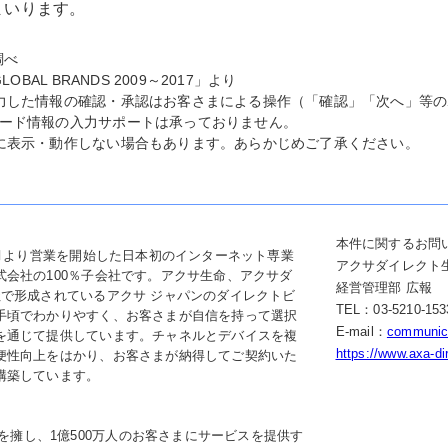
まいります。
調べ
BAL BRANDS 2009～2017」より
力した情報の確認・承認はお客さまによる操作（「確認」「次へ」等
ード情報の入力サポートは承っておりません。
に表示・動作しない場合もあります。あらかじめご了承ください。
本件に関するお問
4月より営業を開始した日本初のインターネット専業
アクサダイレクト
会社の100％子会社です。アクサ生命、アクサダ
経営管理部 広報
社で形成されているアクサ ジャパンのダイレクトビ
TEL：03-5210-15
手頃でわかりやすく、お客さまが自信を持って選択
E-mail：
communica
を通じて提供しています。チャネルとデバイスを複
https://www.axa-dir
便性向上をはかり、お客さまが納得してご契約いた
構築しています。
員を擁し、1億500万人のお客さまにサービスを提供す