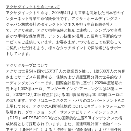
アクサダイレクト生命について
アクサダイレクト生命は、2008年4月より営業を開始した日本初のイ
ンターネット専業生命保険会社です。アクサ・ホールディングス・
ジャパン株式会社のダイレクトビジネスを担う生命保険会社とし
て、アクサ生命、アクサ損害保険と相互に連携し、シンプルで合理
的かつ手頃な保険商品、デジタル技術を活用した便利で革新的なサ
ービスをご提供しています。お客さまがいつでもどこでも安心して
ご契約いただけるよう、様々なタッチポイントで保険選びをサポー
トしています。
アクサグループについて
アクサは世界54ヶ国で15万3千人の従業員を擁し、1億500万人のお客
さまにサービスを提供する、保険および資産運用分野の世界的なリ
ーディングカンパニーです。国際会計基準に基づく2020年度通期の
売上は1,032億ユーロ、アンダーライング･アーニングスは43億ユー
ロ、2020年12月31日時点における運用資産総額は10,320億ユーロに
のぼります。アクサはユーロネクスト・パリのコンパートメントAに
上場しており、アクサの米国預託株式はOTC QXプラットフォームで
取引され、ダウ・ジョーンズ・サステナビリティ・インデックス
（DJSI）やFTSE4GOODなどの国際的な主要SRIインデックスの構
成銘柄として採用されています。また、国連環境計画・金融イニシ
アチブ（UNEP FI）による「持続可能な保険原則」および「責任投