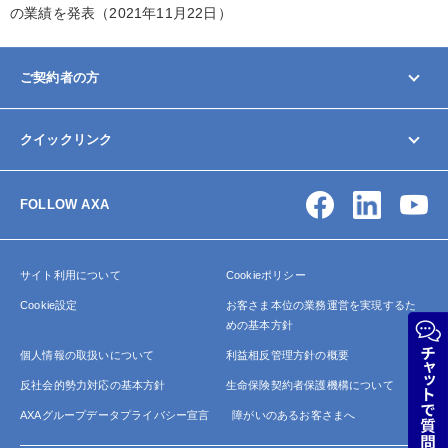
の業績を発表（2021年11月22日）
ご契約者の方
マイページ
クイックリンク
契約内容の変更/確認
お手続きガイド
お問い合わせ
保険金・給付金の請求
FOLLOW AXA
アクサ生命について
よくあるご質問
サイトマップ
サイト利用について
Cookieポリシー
Cookie設定
お客さま本位の業務運営を実現するた
めの基本方針
個人情報の取扱いについて
利益相反管理方針の概要
反社会的勢力対応の基本方針
生命保険契約者保護機構について
AXAグループデータプライバシー宣言
障がいのあるお客さまへ