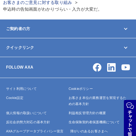
お客さまのご意見に対する取り組み
申込時の告知画面がわかりづらい・入力が大変だ。
ご契約者の方
マイページ
クイックリンク
契約内容の変更/確認
お手続きガイド
お問い合わせ
保険金・給付金の請求
FOLLOW AXA
アクサ生命について
よくあるご質問
サイトマップ
サイト利用について
Cookieポリシー
Cookie設定
お客さま本位の業務運営を実現するた
めの基本方針
個人情報の取扱いについて
利益相反管理方針の概要
反社会的勢力対応の基本方針
生命保険契約者保護機構について
AXAグループデータプライバシー宣言
障がいのあるお客さまへ