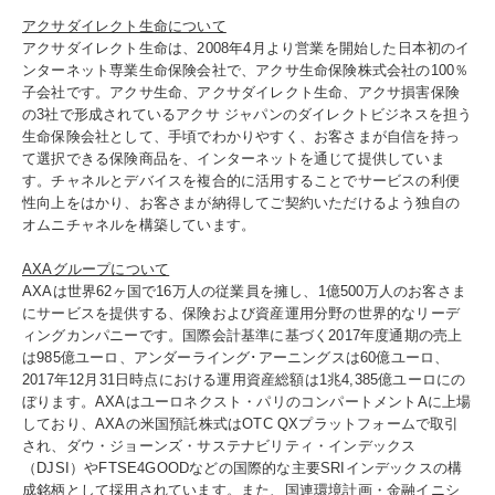
アクサダイレクト生命について
アクサダイレクト生命は、2008年4月より営業を開始した日本初のイ
ンターネット専業生命保険会社で、アクサ生命保険株式会社の100％
子会社です。アクサ生命、アクサダイレクト生命、アクサ損害保険
の3社で形成されているアクサ ジャパンのダイレクトビジネスを担う
生命保険会社として、手頃でわかりやすく、お客さまが自信を持っ
て選択できる保険商品を、インターネットを通じて提供していま
す。チャネルとデバイスを複合的に活用することでサービスの利便
性向上をはかり、お客さまが納得してご契約いただけるよう独自の
オムニチャネルを構築しています。
AXAグループについて
AXAは世界62ヶ国で16万人の従業員を擁し、1億500万人のお客さま
にサービスを提供する、保険および資産運用分野の世界的なリーデ
ィングカンパニーです。国際会計基準に基づく2017年度通期の売上
は985億ユーロ、アンダーライング･アーニングスは60億ユーロ、
2017年12月31日時点における運用資産総額は1兆4,385億ユーロにの
ぼります。AXAはユーロネクスト・パリのコンパートメントAに上場
しており、AXAの米国預託株式はOTC QXプラットフォームで取引
され、ダウ・ジョーンズ・サステナビリティ・インデックス
（DJSI）やFTSE4GOODなどの国際的な主要SRIインデックスの構
成銘柄として採用されています。また、国連環境計画・金融イニシ