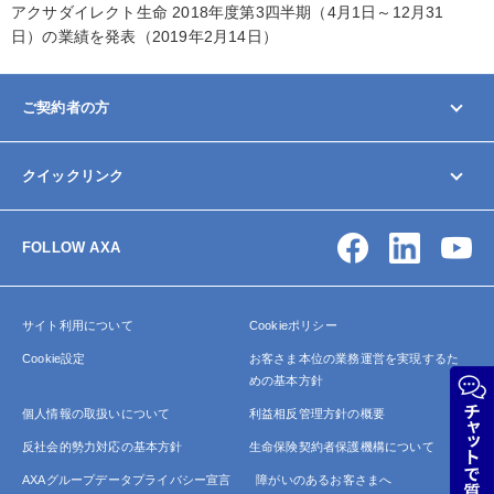
アクサダイレクト生命 2018年度第3四半期（4月1日～12月31
日）の業績を発表（2019年2月14日）
ご契約者の方
マイページ
クイックリンク
契約内容の変更/確認
お手続きガイド
お問い合わせ
保険金・給付金の請求
FOLLOW AXA
アクサ生命について
よくあるご質問
サイトマップ
サイト利用について
Cookieポリシー
Cookie設定
お客さま本位の業務運営を実現するた
めの基本方針
個人情報の取扱いについて
利益相反管理方針の概要
反社会的勢力対応の基本方針
生命保険契約者保護機構について
AXAグループデータプライバシー宣言
障がいのあるお客さまへ