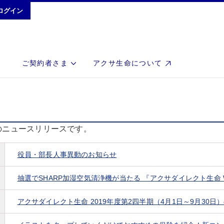
ログイン
ご契約者さま
アクサ生命について
のニュースリリースです。
役員・部長人事異動のお知らせ
抽選でSHARP加湿空気清浄機が当たる 『アクサダイレクト生命 
アクサダイレクト生命 2019年度第2四半期（4月1日～9月30日