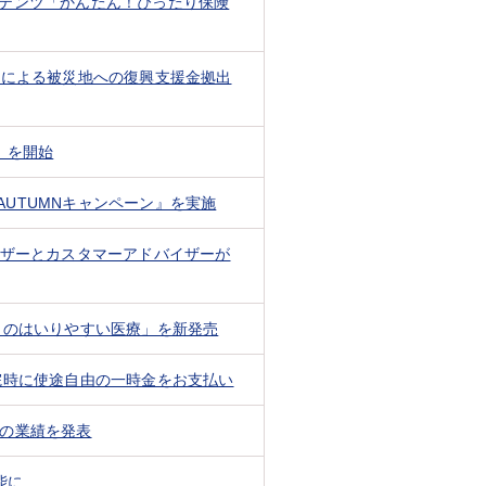
テンツ「かんたん！ぴったり保険
」による被災地への復興支援金拠出
』を開始
命 AUTUMNキャンペーン』を実施
イザーとカスタマーアドバイザーが
トのはいりやすい医療」を新発売
院時に使途自由の一時金をお支払い
）の業績を発表
能に