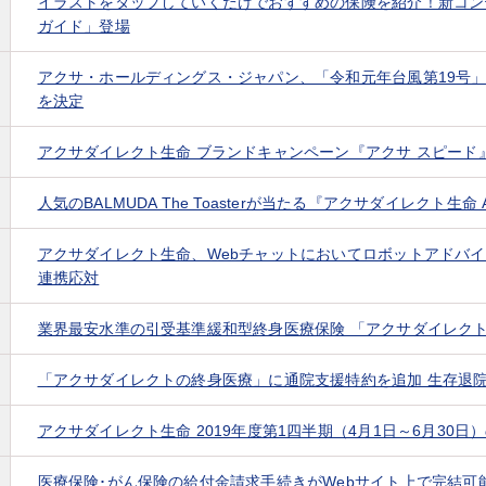
イラストをタップしていくだけでおすすめの保険を紹介！新コン
ガイド」登場
アクサ・ホールディングス・ジャパン、「令和元年台風第19号
を決定
アクサダイレクト生命 ブランドキャンペーン『アクサ スピード
人気のBALMUDA The Toasterが当たる『アクサダイレクト生
アクサダイレクト生命、Webチャットにおいてロボットアドバ
連携応対
業界最安水準の引受基準緩和型終身医療保険 「アクサダイレク
「アクサダイレクトの終身医療」に通院支援特約を追加 生存退
アクサダイレクト生命 2019年度第1四半期（4月1日～6月30日
医療保険･がん保険の給付金請求手続きがWebサイト上で完結可