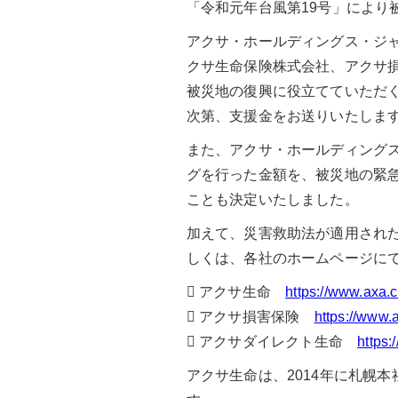
「令和元年台風第19号」により
アクサ・ホールディングス・ジャ
クサ生命保険株式会社、アクサ
被災地の復興に役立てていただく
次第、支援金をお送りいたしま
また、アクサ・ホールディング
グを行った金額を、被災地の緊急支
ことも決定いたしました。
加えて、災害救助法が適用され
しくは、各社のホームページに
 アクサ生命
https://www.axa.c
 アクサ損害保険
https://www.
 アクサダイレクト生命
https:
アクサ生命は、2014年に札幌