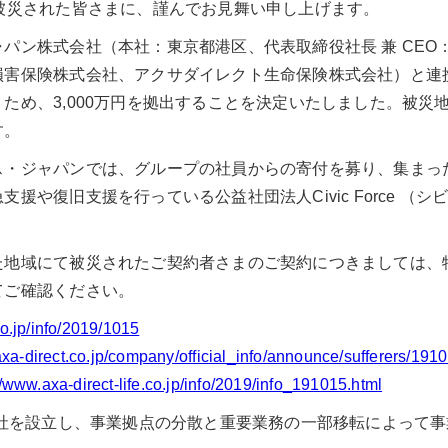
被災された皆さまに、謹んでお見舞い申し上げます。
パン株式会社（本社：東京都港区、代表取締役社長 兼 CEO
損害保険株式会社、アクサダイレクト生命保険株式会社）と連
ため、3,000万円を拠出することを決定いたしました。被災
す。
ス・ジャパンでは、グループの社員からの寄付を募り、集まっ
援や復旧支援を行っている公益社団法人Civic Force （
た地域にて被災されたご契約者さまのご契約につきましては、
てご確認ください。
o.jp/info/2019/1015
axa-direct.co.jp/company/official_info/announce/sufferers/191
//www.axa-direct-life.co.jp/info/2019/info_191015.html
本社を設立し、事業拠点の分散と重要業務の一部移転によって