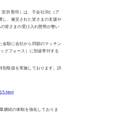
：安渕 聖司）は、子会社3社（ア
携し、被災された皆さまの支援や
地の皆さまの受け入れ態勢が整い
た金額に会社から同額のマッチン
シビックフォース）に別途寄付する
特別取扱を実施しております。詳
015.html
事業継続の体制を強化しておりま