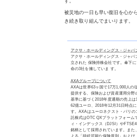
す。
被災地の一日も早い復旧を心か
き続き取り組んでまいります。
アクサ・ホールディングス・ジャパ
アクサ・ホールディングス・ジャパン
立された 保険持株会社です。傘下
命の3社を擁していま す。
AXAグループについて
AXAは世界63ヶ国で17万1,000
提供する、保険および資産運用分野
基準に基づく2018年度通期の売上は
62億ユーロ、2018年12月31日時
す。AXAはユーロネクスト・パリの
託株式はOTC QXプラットフォー
ィ・インデックス（DJSI）やFTS
銘柄として採用されています。また、
よる「持続可能な保険原則」および