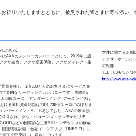
らお祈りいたしますとともに、被災された皆さまに寄り添い、
ンについて
本件に関するお問
はAXAのメンバーカンパニーとして、2019年に設
アクサ・ホールデ
にアクサ生命、アクサ損害保険、アクサダイレクト生
広報部
TEL：03-6737-714
http://www.axa-hol
人の従業員を擁し、1億500万人のお客さまにサービスを
の世界的なリーディングカンパニーです。国際会計
1,028億ユーロ、アンダーライング･アーニングスは
点における運用資産総額は1兆4,238億ユーロにのぼりま
コンパートメントAに上場しており、AXAの米国預
ムで取引され、ダウ・ジョーンズ・サステナビリテ
E4GOODなどの国際的な主要SRIインデックスの構成
国連環境計画・金融イニシアチブ（UNEP FI）に
「責任投資原則」に署名しています。